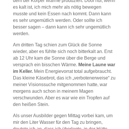
dem der Körper Wärme produziert. Doof nur, wenn
es kalt ist, ich mich mehr als nötig bewegen
musste und kein Essen nach kommt. Dann kann
es sehr ungemütlich werden. Oder sollte ich
besser sagen – dann kann ich sehr ungemütlich
werden.
Am dritten Tag schien zum Glück die Sonne
wieder, aber es fühlte sich noch bitterkalt an. Erst
ab 12 Uhr kam die Sonne über die Berge und
versprach ein bisschen Wärme.
Meine Laune war
im Keller.
Mein Energievorrat total aufgebraucht.
Das kleine Käsebrot, das ich „verbotenerweise“ zu
meiner Visionssuche mitgenommen hatte, war
morgens auch schon in meinem Magen
verschwunden. Aber es war wie ein Tropfen auf
den heißen Stein.
Als unser Ausbilder gegen Mittag vorbei kam, um
mir den Liter Wasser für den Tag zu bringen,
deutete ich an, dass ich überlegte, in der Hütte