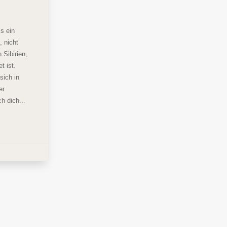
s ein
 nicht
 Sibirien,
t ist.
sich in
er
h dich...